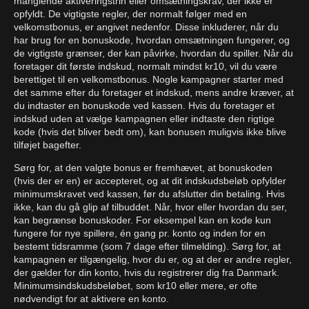
manglende aktiveringstrin eller omsætningskrav, der ikke er
opfyldt. De vigtigste regler, der normalt følger med en
velkomstbonus, er angivet nedenfor. Disse inkluderer, når du
har brug for en bonuskode, hvordan omsætningen fungerer, og
de vigtigste grænser, der kan påvirke, hvordan du spiller. Når du
foretager dit første indskud, normalt mindst kr10, vil du være
berettiget til en velkomstbonus. Nogle kampagner starter med
det samme efter du foretager et indskud, mens andre kræver, at
du indtaster en bonuskode ved kassen. Hvis du foretager et
indskud uden at vælge kampagnen eller indtaste den rigtige
kode (hvis det bliver bedt om), kan bonusen muligvis ikke blive
tilføjet bagefter.
Sørg for, at den valgte bonus er fremhævet, at bonuskoden
(hvis der er en) er accepteret, og at dit indskudsbeløb opfylder
minimumskravet ved kassen, før du afslutter din betaling. Hvis
ikke, kan du gå glip af tilbuddet. Når, hvor eller hvordan du ser,
kan begrænse bonuskoder. For eksempel kan en kode kun
fungere for nye spillere, én gang pr. konto og inden for en
bestemt tidsramme (som 7 dage efter tilmelding). Sørg for, at
kampagnen er tilgængelig, hvor du er, og at der er andre regler,
der gælder for din konto, hvis du registrerer dig fra Danmark.
Minimumsindskudsbeløbet, som kr10 eller mere, er ofte
nødvendigt for at aktivere en konto.