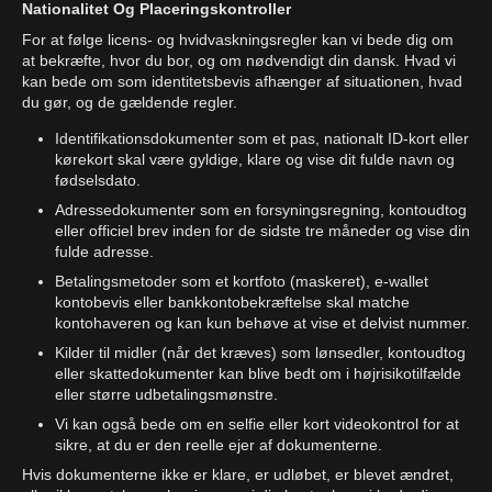
Nationalitet Og Placeringskontroller
For at følge licens- og hvidvaskningsregler kan vi bede dig om
at bekræfte, hvor du bor, og om nødvendigt din dansk. Hvad vi
kan bede om som identitetsbevis afhænger af situationen, hvad
du gør, og de gældende regler.
Identifikationsdokumenter som et pas, nationalt ID-kort eller
kørekort skal være gyldige, klare og vise dit fulde navn og
fødselsdato.
Adressedokumenter som en forsyningsregning, kontoudtog
eller officiel brev inden for de sidste tre måneder og vise din
fulde adresse.
Betalingsmetoder som et kortfoto (maskeret), e-wallet
kontobevis eller bankkontobekræftelse skal matche
kontohaveren og kan kun behøve at vise et delvist nummer.
Kilder til midler (når det kræves) som lønsedler, kontoudtog
eller skattedokumenter kan blive bedt om i højrisikotilfælde
eller større udbetalingsmønstre.
Vi kan også bede om en selfie eller kort videokontrol for at
sikre, at du er den reelle ejer af dokumenterne.
Hvis dokumenterne ikke er klare, er udløbet, er blevet ændret,