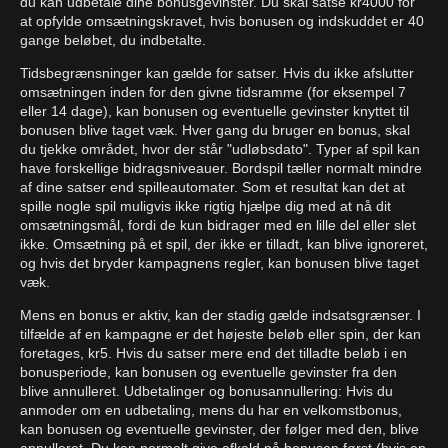
du kan udbetale dine bonusgevinster. Du skal satse kr4000 for
at opfylde omsætningskravet, hvis bonusen og indskuddet er 40
gange beløbet, du indbetalte.
Tidsbegrænsninger kan gælde for satser. Hvis du ikke afslutter
omsætningen inden for den givne tidsramme (for eksempel 7
eller 14 dage), kan bonusen og eventuelle gevinster knyttet til
bonusen blive taget væk. Hver gang du bruger en bonus, skal
du tjekke området, hvor der står "udløbsdato". Typer af spil kan
have forskellige bidragsniveauer. Bordspil tæller normalt mindre
af dine satser end spilleautomater. Som et resultat kan det at
spille nogle spil muligvis ikke rigtig hjælpe dig med at nå dit
omsætningsmål, fordi de kun bidrager med en lille del eller slet
ikke. Omsætning på et spil, der ikke er tilladt, kan blive ignoreret,
og hvis det bryder kampagnens regler, kan bonusen blive taget
væk.
Mens en bonus er aktiv, kan der stadig gælde indsatsgrænser. I
tilfælde af en kampagne er det højeste beløb eller spin, der kan
foretages, kr5. Hvis du satser mere end det tilladte beløb i en
bonusperiode, kan bonusen og eventuelle gevinster fra den
blive annulleret. Udbetalinger og bonusannullering: Hvis du
anmoder om en udbetaling, mens du har en velkomstbonus,
kan bonusen og eventuelle gevinster, der følger med den, blive
annulleret. Du kan normalt give afkald på bonusen først (hvis en