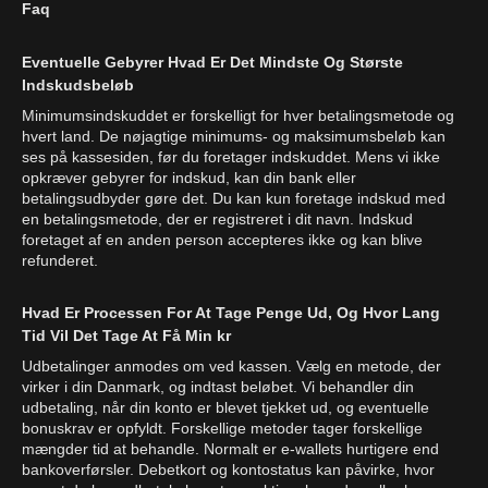
Faq
Eventuelle Gebyrer Hvad Er Det Mindste Og Største
Indskudsbeløb
Minimumsindskuddet er forskelligt for hver betalingsmetode og
hvert land. De nøjagtige minimums- og maksimumsbeløb kan
ses på kassesiden, før du foretager indskuddet. Mens vi ikke
opkræver gebyrer for indskud, kan din bank eller
betalingsudbyder gøre det. Du kan kun foretage indskud med
en betalingsmetode, der er registreret i dit navn. Indskud
foretaget af en anden person accepteres ikke og kan blive
refunderet.
Hvad Er Processen For At Tage Penge Ud, Og Hvor Lang
Tid Vil Det Tage At Få Min kr
Udbetalinger anmodes om ved kassen. Vælg en metode, der
virker i din Danmark, og indtast beløbet. Vi behandler din
udbetaling, når din konto er blevet tjekket ud, og eventuelle
bonuskrav er opfyldt. Forskellige metoder tager forskellige
mængder tid at behandle. Normalt er e-wallets hurtigere end
bankoverførsler. Debetkort og kontostatus kan påvirke, hvor