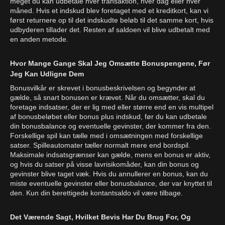
meget du kan udbetale hver transaktion, hver dag eller hver
måned. Hvis et indskud blev foretaget med et kreditkort, kan vi
først returnere op til det indskudte beløb til det samme kort, hvis
udbyderen tillader det. Resten af saldoen vil blive udbetalt med
en anden metode.
Hvor Mange Gange Skal Jeg Omsætte Bonuspengene, Før
Jeg Kan Udligne Dem
Bonusvilkår er skrevet i bonusbeskrivelsen og begynder at
gælde, så snart bonusen er krævet. Når du omsætter, skal du
foretage indsatser, der er lig med eller større end en vis multipel
af bonusbeløbet eller bonus plus indskud, før du kan udbetale
din bonusbalance og eventuelle gevinster, der kommer fra den.
Forskellige spil kan tælle med i omsætningen med forskellige
satser. Spilleautomater tæller normalt mere end bordspil.
Maksimale indsatsgrænser kan gælde, mens en bonus er aktiv,
og hvis du satser på visse lavrisikomåder, kan din bonus og
gevinster blive taget væk. Hvis du annullerer en bonus, kan du
miste eventuelle gevinster eller bonusbalance, der var knyttet til
den. Kun din berettigede kontantsaldo vil være tilbage.
Det Værende Sagt, Hvilket Bevis Har Du Brug For, Og