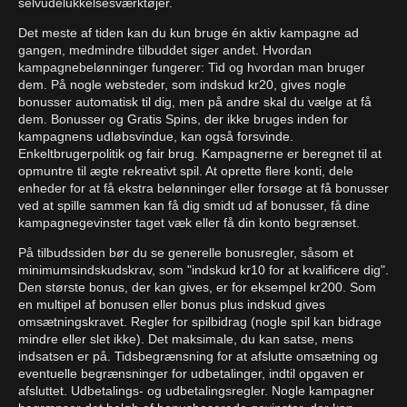
selvudelukkelsesværktøjer.
Det meste af tiden kan du kun bruge én aktiv kampagne ad
gangen, medmindre tilbuddet siger andet. Hvordan
kampagnebelønninger fungerer: Tid og hvordan man bruger
dem. På nogle websteder, som indskud kr20, gives nogle
bonusser automatisk til dig, men på andre skal du vælge at få
dem. Bonusser og Gratis Spins, der ikke bruges inden for
kampagnens udløbsvindue, kan også forsvinde.
Enkeltbrugerpolitik og fair brug. Kampagnerne er beregnet til at
opmuntre til ægte rekreativt spil. At oprette flere konti, dele
enheder for at få ekstra belønninger eller forsøge at få bonusser
ved at spille sammen kan få dig smidt ud af bonusser, få dine
kampagnegevinster taget væk eller få din konto begrænset.
På tilbudssiden bør du se generelle bonusregler, såsom et
minimumsindskudskrav, som "indskud kr10 for at kvalificere dig".
Den største bonus, der kan gives, er for eksempel kr200. Som
en multipel af bonusen eller bonus plus indskud gives
omsætningskravet. Regler for spilbidrag (nogle spil kan bidrage
mindre eller slet ikke). Det maksimale, du kan satse, mens
indsatsen er på. Tidsbegrænsning for at afslutte omsætning og
eventuelle begrænsninger for udbetalinger, indtil opgaven er
afsluttet. Udbetalings- og udbetalingsregler. Nogle kampagner