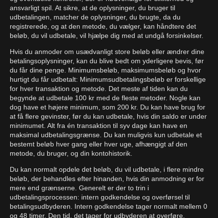
ansvarligt spil. At sikre, at de oplysninger, du bruger til
udbetalingen, matcher de oplysninger, du brugte, da du
registrerede, og at den metode, du vælger, kan håndtere det
beløb, du vil udbetale, vil hjælpe dig med at undgå forsinkelser.
Hvis du anmoder om usædvanligt store beløb eller ændrer dine
betalingsoplysninger, kan du blive bedt om yderligere bevis, før
du får dine penge. Minimumsbeløb, maksimumsbeløb og hvor
hurtigt du får udbetalt: Minimumsudbetalingsbeløb er forskellige
for hver transaktion og metode. Det meste af tiden kan du
begynde at udbetale 100 kr med de fleste metoder. Nogle kan
dog have et højere minimum, som 200 kr. Du kan have brug for
at få flere gevinster, før du kan udbetale, hvis din saldo er under
minimumet. Alt fra én transaktion til syv dage kan have en
maksimal udbetalingsgrænse. Du kan muligvis kun udbetale et
bestemt beløb hver gang eller hver uge, afhængigt af den
metode, du bruger, og din kontohistorik.
Du kan normalt opdele det beløb, du vil udbetale, i flere mindre
beløb, der behandles efter hinanden, hvis din anmodning er for
mere end grænserne. Generelt er der to trin i
udbetalingsprocessen: intern godkendelse og overførsel til
betalingsudbyderen. Intern godkendelse tager normalt mellem 0
og 48 timer. Den tid, det tager for udbyderen at overføre,