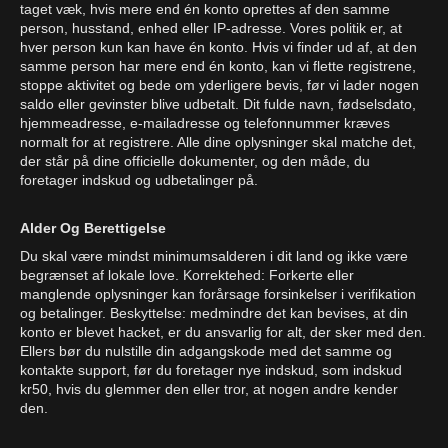
taget væk, hvis mere end én konto oprettes af den samme
person, husstand, enhed eller IP-adresse. Vores politik er, at
hver person kun kan have én konto. Hvis vi finder ud af, at den
samme person har mere end én konto, kan vi flette registrene,
stoppe aktivitet og bede om yderligere bevis, før vi lader nogen
saldo eller gevinster blive udbetalt. Dit fulde navn, fødselsdato,
hjemmeadresse, e-mailadresse og telefonnummer kræves
normalt for at registrere. Alle dine oplysninger skal matche det,
der står på dine officielle dokumenter, og den måde, du
foretager indskud og udbetalinger på.
Alder Og Berettigelse
Du skal være mindst minimumsalderen i dit land og ikke være
begrænset af lokale love. Korrektehed: Forkerte eller
manglende oplysninger kan forårsage forsinkelser i verifikation
og betalinger. Beskyttelse: medmindre det kan bevises, at din
konto er blevet hacket, er du ansvarlig for alt, der sker med den.
Ellers bør du nulstille din adgangskode med det samme og
kontakte support, før du foretager nye indskud, som indskud
kr50, hvis du glemmer den eller tror, at nogen andre kender
den.