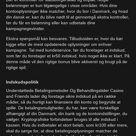
belønninger er kun tilgængelige i visse områder. Hvis dine
kontooplysninger ikke matcher, hvor du bor i Danmark, og hvad
din dansk er, kan du blive nødt til at gennemgå ekstra kontroller,
før du får en belønning eller kan udbetale dine
kampagnegevinster.
Ekstra spørgsmål kan besvares. Tilbudssiden er, hvor du bør
kigge efter de mest opdaterede oplysninger om enhver
kampagne. Tal med kundeservice, før du foretager et indskud,
som før du foretager et kr50 indskud, hvis noget ikke er klart. På
denne måde vil den rigtige bonus blive aktiveret og brugt på de
rigtige spil.
Indskudspolitik
Understøttede Betalingsmetoder Og Behandlingstider Casino
and Friends lader dig foretage sikre indskud på en række
måder, så du hurtigt kan finansiere din konto og begynde at
spille. De betalingsmuligheder, du har, kan være forskellige
afhængigt af din Danmark, din bank og de kontoindstillinger, du
vælger. Kryptografiske forbindelser bruges til alle indskud i
kassen. Hvis du indbetaler et stort beløb, som kr100 eller mere,
skal du sørge for, at dine betalingsoplysninger matcher de