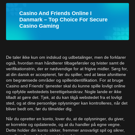
Casino And Friends Online I
Danmark – Top Choice For Secure
Casino Gaming
De taler ikke kun om indskud og udbetalinger, men de forklarer
også, hvordan man håndterer tilbageførsler og tvister samt de
verifikationstrin, der er nødvendige for at frigive midler. Sørg for,
at din dansk er accepteret, før du spiller, ved at læse afsnittene
om begrænsede områder og spilleridentifikation. For at bruge
Casino and Friends' tjenester skal du kunne spille lovligt online
og opfylde webstedets berettigelseskrav. Nogle lande er ikke
tilladt at gøre det. Tjek, at du kan tilgå webstedet fra et lovligt
sted, og at dine personlige oplysninger kan kontrolleres, når det
bliver bedt om, før du tilmelder dig.
Når du opretter en konto, lover du, at de oplysninger, du giver,
er korrekte og opdaterede, og at du handler på egne vegne.
Dette holder din konto sikker, fremmer ansvarligt spil og sikrer,