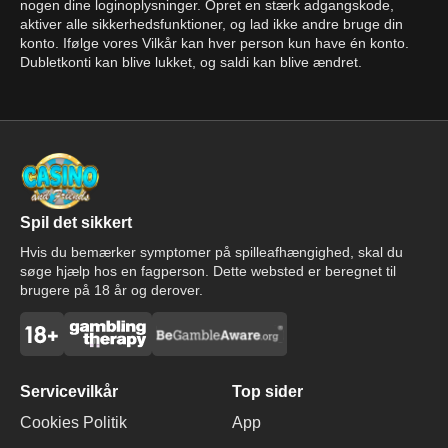
nogen dine loginoplysninger. Opret en stærk adgangskode,
aktiver alle sikkerhedsfunktioner, og lad ikke andre bruge din
konto. Ifølge vores Vilkår kan hver person kun have én konto.
Dubletkonti kan blive lukket, og saldi kan blive ændret.
Spil det sikkert
Hvis du bemærker symptomer på spilleafhængighed, skal du
søge hjælp hos en fagperson. Dette websted er beregnet til
brugere på 18 år og derover.
Servicevilkår
Top sider
Cookies Politik
App