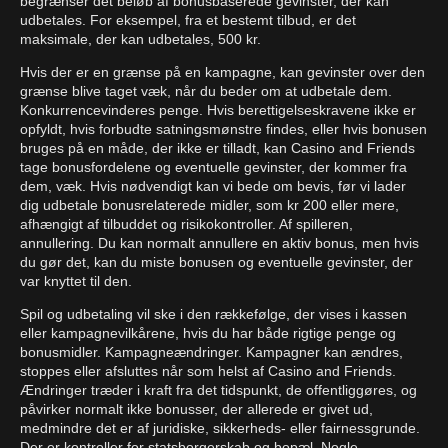
begrænser det beløb af bonusbaserede gevinster, der kan
udbetales. For eksempel, fra et bestemt tilbud, er det
maksimale, der kan udbetales, 500 kr.
Hvis der er en grænse på en kampagne, kan gevinster over den
grænse blive taget væk, når du beder om at udbetale dem.
Konkurrencevinderes penge. Hvis berettigelseskravene ikke er
opfyldt, hvis forbudte satningsmønstre findes, eller hvis bonusen
bruges på en måde, der ikke er tilladt, kan Casino and Friends
tage bonusfordelene og eventuelle gevinster, der kommer fra
dem, væk. Hvis nødvendigt kan vi bede om bevis, før vi lader
dig udbetale bonusrelaterede midler, som kr 200 eller mere,
afhængigt af tilbuddet og risikokontroller. Af spilleren,
annullering. Du kan normalt annullere en aktiv bonus, men hvis
du gør det, kan du miste bonusen og eventuelle gevinster, der
var knyttet til den.
Spil og udbetaling vil ske i den rækkefølge, der vises i kassen
eller kampagnevilkårene, hvis du har både rigtige penge og
bonusmidler. Kampagneændringer. Kampagner kan ændres,
stoppes eller afsluttes når som helst af Casino and Friends.
Ændringer træder i kraft fra det tidspunkt, de offentliggøres, og
påvirker normalt ikke bonusser, der allerede er givet ud,
medmindre det er af juridiske, sikkerheds- eller fairnessgrunde.
Der er kontroller for statsborgerskab og bopæl. Nogle