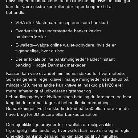
oplysninger, du indtastede, da du tilmeldte dig. Hvis det ikke gør,
kan der være ekstra kontroller, der tager længere tid at
behandle.
VISA eller Mastercard accepteres som bankkort.
Overførsler fra understøttede banker kaldes
bankoverførsler.
E-wallets—valgte online wallet-udbydere, hvis de er
tilgængelige, hvor du bor.
Der er lokale online bankmuligheder kaldet "instant
banking" i nogle Danmark markeder.
Kassen kan vise et andet minimumsindskud for hver metode.
Som en generel regel kræver mange muligheder et indskud på
mindst kr10, mens andre kan kræve et indskud på kr20 eller
mere, afhængigt af udbyderens grænser og
behandlingsgebyrer. Hvilken slags betaling du foretager, og hvor
lang tid det normalt tager at behandle din anmodning
Bemærkninger: For bankkortindskud på kr50 eller mere kan du
have brug for 3D Secure eller bankautorisation.
Den øjeblikkelige udbyder for e-wallets er muligvis ikke
tilgængelig i alle lande, og hver wallet kan have sine egne regler.
One-click banking: Behandling kan tage op til 30 minutter,